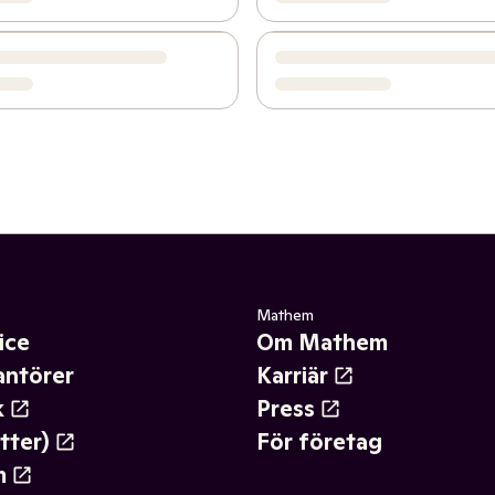
Mathem
ice
Om Mathem
antörer
Karriär
k
Press
tter)
För företag
m