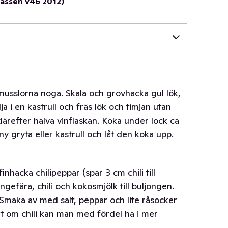
kassen v46 2012)
musslorna noga. Skala och grovhacka gul lök,
lja i en kastrull och fräs lök och timjan utan
 därefter halva vinflaskan. Koka under lock ca
ny gryta eller kastrull och låt den koka upp.
inhacka chilipeppar (spar 3 cm chili till
ingefära, chili och kokosmjölk till buljongen.
 Smaka av med salt, peppar och lite råsocker
t om chili kan man med fördel ha i mer