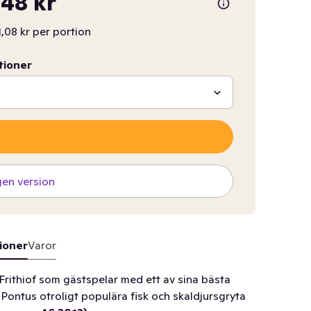
48 kr
,08 kr per portion
tioner
gen version
ioner
Varor
Frithiof som gästspelar med ett av sina bästa
 Pontus otroligt populära fisk och skaldjursgryta