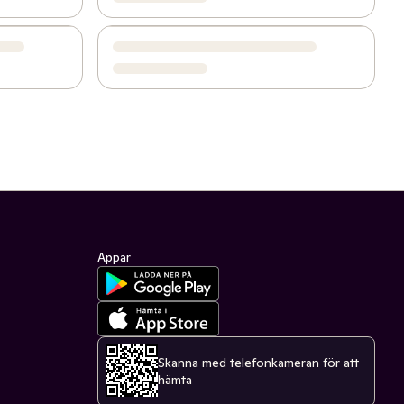
Appar
Skanna med telefonkameran för att
hämta