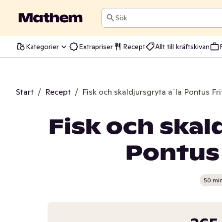
Sök
Kategorier
Extrapriser
Recept
Allt till kräftskivan
Start
/
Recept
/
Fisk och skaldjursgryta a´la Pontus Fri
Fisk och skal
Pontus 
50 mi