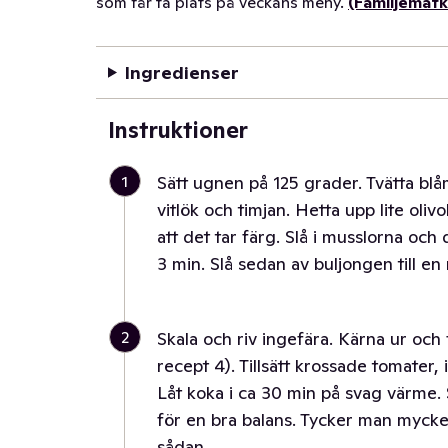
som får ta plats på veckans meny.
(Familjemat
Ingredienser
Instruktioner
1
Sätt ugnen på 125 grader. Tvätta blå
vitlök och timjan. Hetta upp lite olivo
att det tar färg. Slå i musslorna och
3 min. Slå sedan av buljongen till en 
2
Skala och riv ingefära. Kärna ur och f
recept 4). Tillsätt krossade tomater, 
Låt koka i ca 30 min på svag värme.
för en bra balans. Tycker man mycke
sådan.