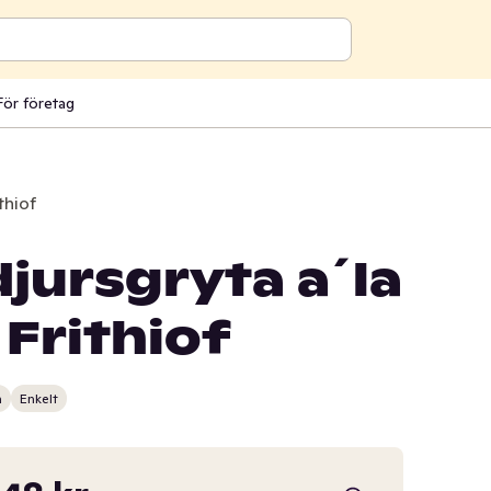
För företag
thiof
djursgryta a´la
Frithiof
n
Enkelt