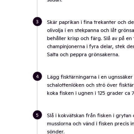
3
Skär paprikan i fina trekanter och de
olivolja i en stekpanna och låt grön
behåller krisp och färg. Slå av på en 
champinjonerna i fyra delar, stek dem 
Salta och peppra grönsakerna.
4
Lägg fisktärningarna i en ugnssäker
schalottenlöken och strö över fisktä
koka fisken i ugnen i 125 grader ca 
5
Slå i kokvätskan från fisken i grytan 
musslorna och vänd i fisken precis in
sönder.