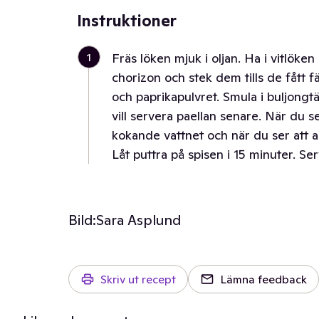
Instruktioner
1
Fräs löken mjuk i oljan. Ha i vitlöken
chorizon och stek dem tills de fått 
och paprikapulvret. Smula i buljong
vill servera paellan senare. När du se
kokande vattnet och när du ser att al
Låt puttra på spisen i 15 minuter. S
Bild:
Sara Asplund
Skriv ut recept
Lämna feedback