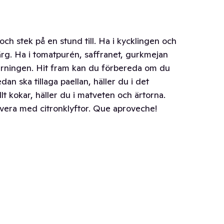
 och stek på en stund till. Ha i kycklingen och
färg. Ha i tomatpurén, saffranet, gurkmejan
tärningen. Hit fram kan du förbereda om du
dan ska tillaga paellan, häller du i det
lt kokar, häller du i matveten och ärtorna.
ervera med citronklyftor. Que aproveche!