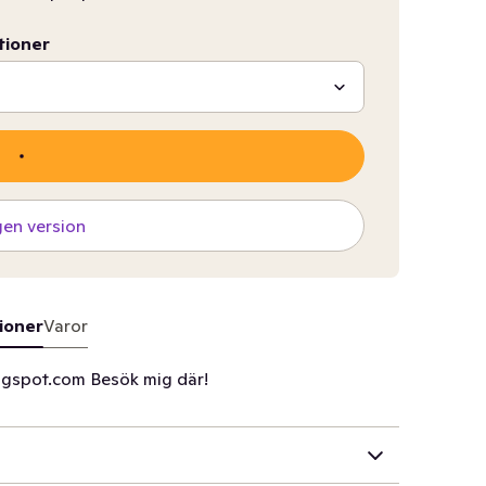
tioner
gen version
ioner
Varor
logspot.com Besök mig där!