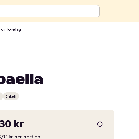
För företag
paella
n
Enkelt
,30 kr
5,91 kr per portion