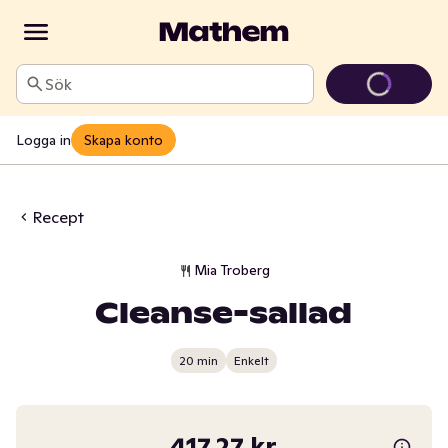
Sök
Logga in
Skapa konto
Recept
Mia Troberg
Cleanse-sallad
20 min
Enkelt
417,27 kr