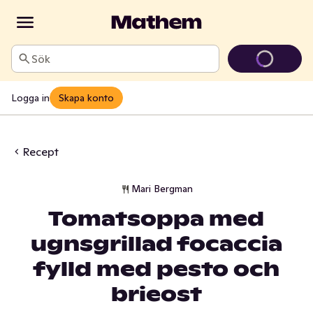
Sök
Logga in
Skapa konto
Recept
Mari Bergman
Tomatsoppa med
ugnsgrillad focaccia
fylld med pesto och
brieost