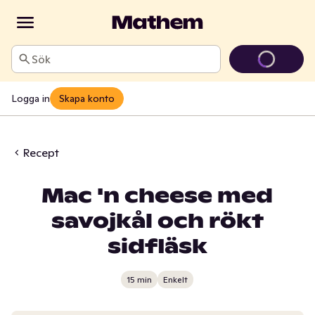
Sök
Logga in
Skapa konto
Recept
Mac 'n cheese med
savojkål och rökt
sidfläsk
15 min
Enkelt