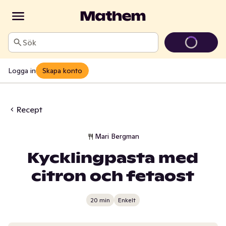
Sök
Logga in
Skapa konto
Recept
Mari Bergman
Kycklingpasta med
citron och fetaost
20 min
Enkelt