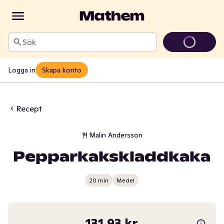
Sök
Logga in
Skapa konto
Recept
Malin Andersson
Pepparkakskladdkaka
20 min
Medel
131,93 kr