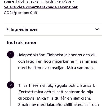
som ett gott snacks till fördrinken.</br>
Se alla våra klimatberäknade recept här.
CO2e/portion: 0,19
Ingredienser
Instruktioner
1
Jalapeñokräm: Finhacka jalapeños och dill
och lägg i en hög mixerkanna tillsammans
med hälften av rapsoljan. Mixa samman.
2
Tillsätt riven vitlök, äggula och citronsaft.
Fortsätt mixa och tillsätt resterande olja
droppvis. Mixa tills du får en slät kräm.
Smaka av med jalapeño chiliflakes, salt och