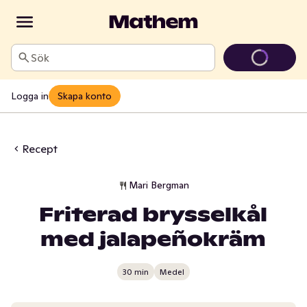
Sök
Logga in
Skapa konto
Recept
Mari Bergman
Friterad brysselkål
med jalapeñokräm
30 min
Medel