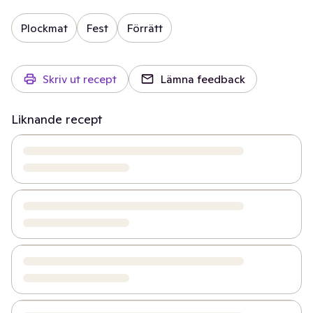
Plockmat
Fest
Förrätt
Skriv ut recept
Lämna feedback
Liknande recept