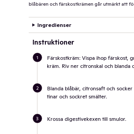
blåbären och färskostkrämen går utmärkt att för
Ingredienser
Instruktioner
1
Färskostkräm: Vispa ihop färskost, gr
kräm. Riv ner citronskal och blanda o
2
Blanda blåbär, citronsaft och socker 
tinar och sockret smälter.
3
Krossa digestivekexen till smulor.