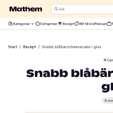
Sök
Kategorier
Extrapriser
Recept
Allt till kräftskivan
Start
/
Recept
/
Snabb blåbärscheesecake i glas
Car
Snabb blåbär
g
15 mi