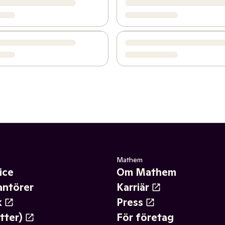
Mathem
ice
Om Mathem
antörer
Karriär
k
Press
tter)
För företag