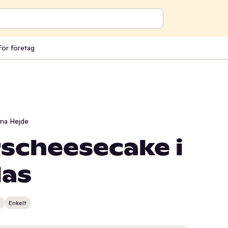
För företag
ina Hejde
scheesecake i
las
n
Enkelt