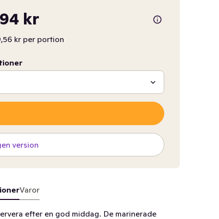
94 kr
,56 kr per portion
tioner
gen version
ioner
Varor
servera efter en god middag. De marinerade