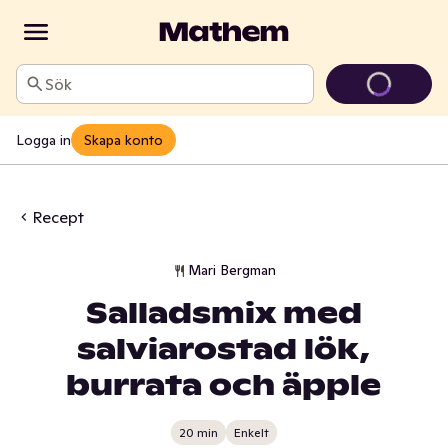
Sök
Logga in
Skapa konto
Recept
Mari Bergman
Salladsmix med
salviarostad lök,
burrata och äpple
20 min
Enkelt