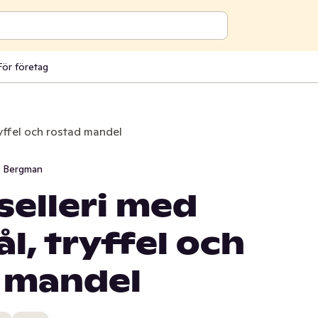
För företag
ryffel och rostad mandel
i Bergman
selleri med
l, tryffel och
 mandel