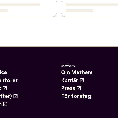
Mathem
ice
Om Mathem
antörer
Karriär
k
Press
tter)
För företag
m