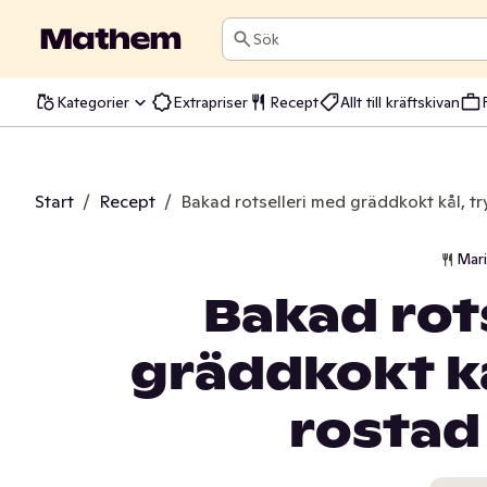
Sök
Kategorier
Extrapriser
Recept
Allt till kräftskivan
Start
/
Recept
/
Bakad rotselleri med gräddkokt kål, t
Mar
Bakad rot
gräddkokt kå
rostad