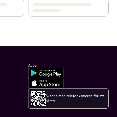
Appar
Skanna med telefonkameran för att
hämta