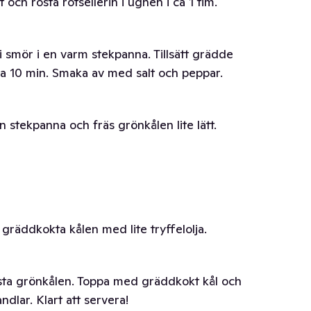
 och rosta rotsellerin i ugnen i ca 1 tim.
i smör i en varm stekpanna. Tillsätt grädde
ca 10 min. Smaka av med salt och peppar.
n stekpanna och fräs grönkålen lite lätt.
 gräddkokta kålen med lite tryffelolja.
rästa grönkålen. Toppa med gräddkokt kål och
ndlar. Klart att servera!