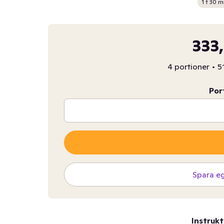
1 t 30 m
333,
4 portioner
•
5
Por
Spara e
Instrukt