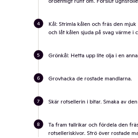
ordentligt runt om. Förslut ugnsfoliet
4
Kål: Strimla kålen och fräs den mjuk 
och låt kålen sjuda på svag värme i 
5
Grönkål: Hetta upp lite olja i en anna
6
Grovhacka de rostade mandlarna.
7
Skär rotsellerin i bitar. Smaka av den
8
Ta fram tallrikar och fördela den f
rotselleriskivor. Strö över rostade ma