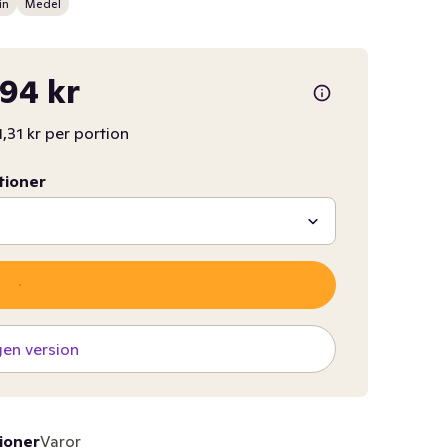
in
Medel
94 kr
1,31 kr per portion
tioner
gen version
ioner
Varor