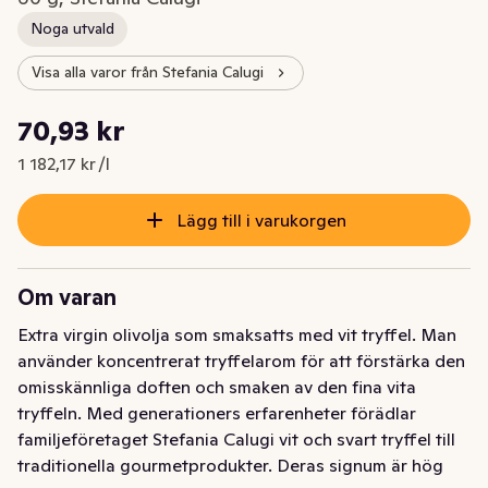
Noga utvald
Visa alla varor från Stefania Calugi
Styckpris: 1 182,17 kr /l
70,93 kr
Nuvarande pris är: 70,93 kr
1 182,17 kr /l
Lägg till i varukorgen
Om varan
Extra virgin olivolja som smaksatts med vit tryffel. Man 
använder koncentrerat tryffelarom för att förstärka den 
omisskännliga doften och smaken av den fina vita 
tryffeln. Med generationers erfarenheter förädlar 
familjeföretaget Stefania Calugi vit och svart tryffel till 
traditionella gourmetprodukter. Deras signum är hög 