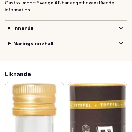
kvalitet med naturliga och rena smaker.
Gastro Import Sverige AB har angett ovanstående
information.
Innehåll
Näringsinnehåll
Liknande