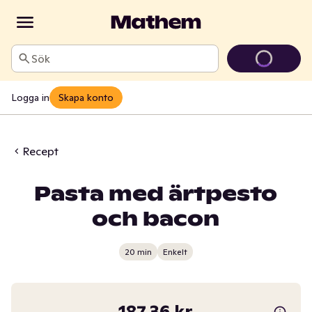
Sök
Logga in
Skapa konto
Recept
Pasta med ärtpesto
och bacon
20 min
Enkelt
187,36 kr