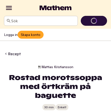
Sök
Logga in
Skapa konto
Recept
Mattias Kristiansson
Rostad morotssoppa
med örtkräm på
baguette
30 min
Enkelt