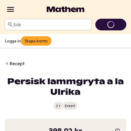
Sök
Logga in
Skapa konto
Recept
Persisk lammgryta a la
Ulrika
2 t
Enkelt
398,02 kr