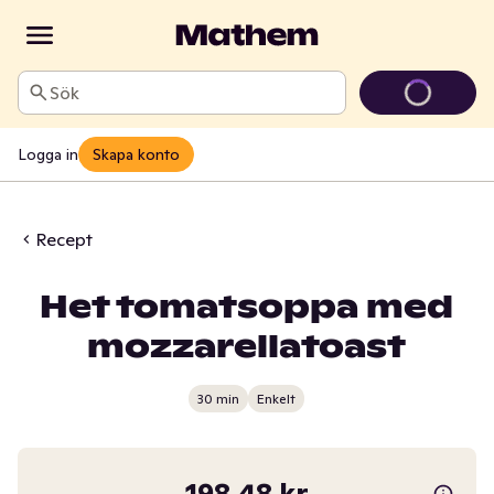
Sök
Logga in
Skapa konto
Recept
Het tomatsoppa med
mozzarellatoast
30 min
Enkelt
198,48 kr