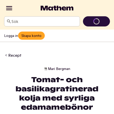
Sök
Logga in
Skapa konto
Recept
Mari Bergman
Tomat- och
basilikagratinerad
kolja med syrliga
edamamebönor