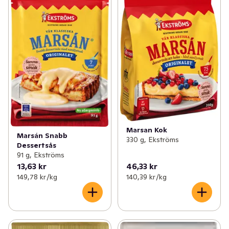
Marsan Kok
Marsán Snabb
330 g, Ekströms
Dessertsås
91 g, Ekströms
13,63 kr
46,33 kr
149,78 kr /kg
140,39 kr /kg