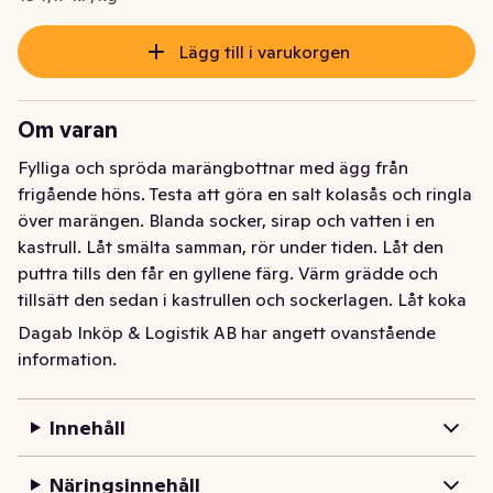
Lägg till i varukorgen
Om varan
Fylliga och spröda marängbottnar med ägg från 
frigående höns. Testa att göra en salt kolasås och ringla 
över marängen. Blanda socker, sirap och vatten i en 
kastrull. Låt smälta samman, rör under tiden. Låt den 
puttra tills den får en gyllene färg. Värm grädde och 
tillsätt den sedan i kastrullen och sockerlagen. Låt koka 
på låg värme och rör tills det blandats. Sist ner med 
Dagab Inköp & Logistik AB har angett ovanstående
saltet och låt sedan svalna. Himmelskt gott!
information.
Marängbottnar. Med ägg från frigående höns. 2 
stycken.
Innehåll
Näringsinnehåll