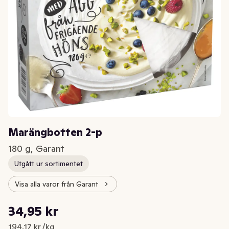
Marängbotten 2-p
180 g, Garant
Utgått ur sortimentet
Visa alla varor från Garant
Styckpris: 194,17 kr /kg
34,95 kr
Nuvarande pris är: 34,95 kr
194,17 kr /kg