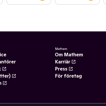
Mathem
ice
Om Mathem
antörer
Karriär
k
Press
tter)
För företag
m