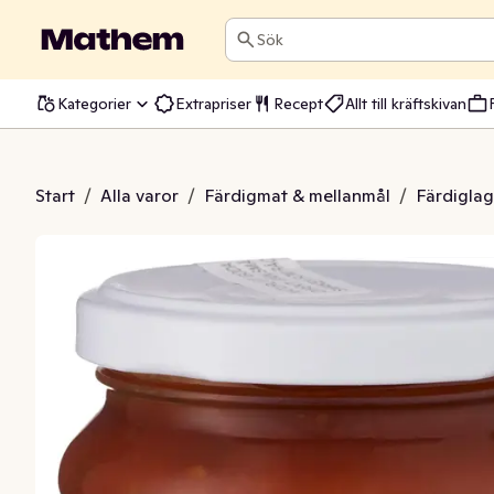
Sök
Kategorier
Extrapriser
Recept
Allt till kräftskivan
ronesoppa KRAV
Start
/
Alla varor
/
Färdigmat & mellanmål
/
Färdiglag