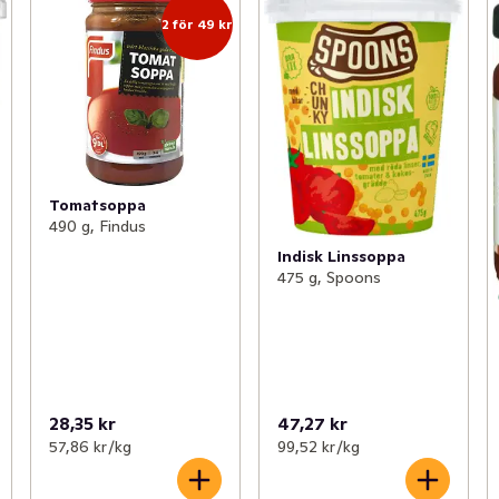
2 för 49 kr
Tomatsoppa
490 g, Findus
Indisk Linssoppa
475 g, Spoons
28,35 kr
47,27 kr
57,86 kr /kg
99,52 kr /kg