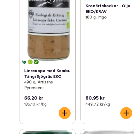
Kronärtskockor i Olja
EKO/KRAV
180 g, Itigo
Linssoppa med Kombu
Tång/Sjögräs EKO
490 g, Artisans
Pyreneens
66,20 kr
80,95 kr
135,10 kr /kg
449,72 kr /kg