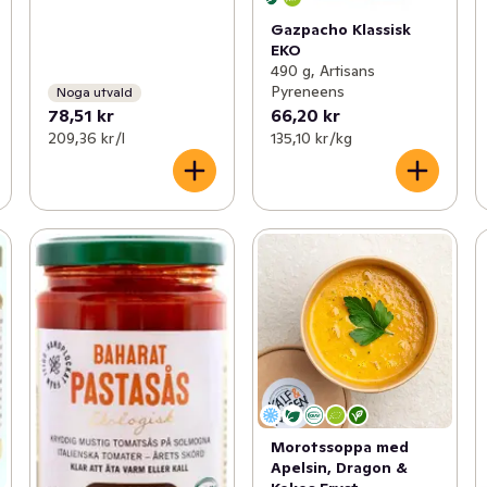
Gazpacho Klassisk
EKO
490 g, Artisans
Pyreneens
Noga utvald
78,51 kr
66,20 kr
209,36 kr /l
135,10 kr /kg
Morotssoppa med
Apelsin, Dragon &