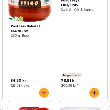
Kokos Fryst
EKO/KRAV
3,75 dl, Kalf & Hansen
Pastasås Baharat
EKO/KRAV
280 g, Itigo
Noga utvald
34,50 kr
78,51 kr
123,21 kr /kg
209,36 kr /l