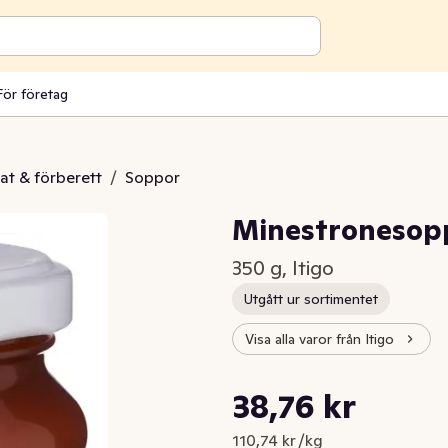
För företag
at & förberett
/
Soppor
Minestronesop
350 g, Itigo
Utgått ur sortimentet
Visa alla varor från Itigo
Styckpris: 110,74 kr /kg
38,76 kr
Nuvarande pris är: 38,76 kr
110,74 kr /kg