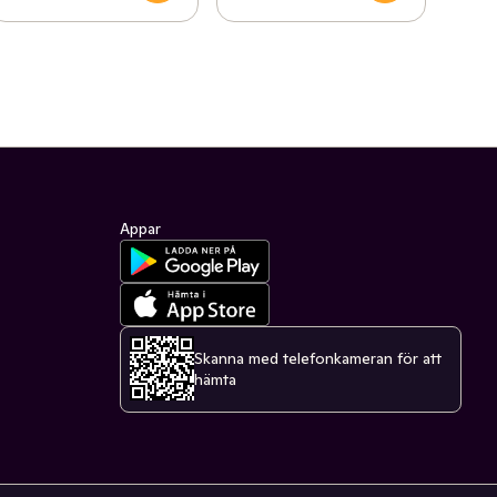
Appar
Skanna med telefonkameran för att
hämta