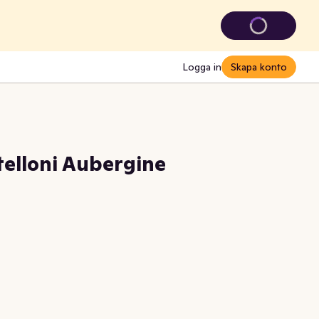
Logga in
Skapa konto
telloni Aubergine