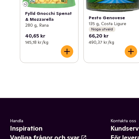
Fylld Gnocchi Spenat
Pesto Genovese
& Mozzarella
135 g, Costa Ligure
280 g, Rana
Noga utvald
40,65 kr
66,20 kr
145,18 kr /kg
490,37 kr /kg
Handla
Kontakta oss
Inspiration
Kundserv
Vanliga frågor och svar
För lever