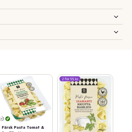
2 för 55 kr
Färsk Pasta Tomat &