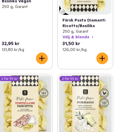
Basilika Vegan
250 g, Garant
Färsk Pasta Diamanti
Ricotta/Basilika
250 g, Garant
Välj & blanda
32,95 kr
31,50 kr
131,80 kr /kg
126,00 kr /kg
2 för 55 kr
2 för 55 kr