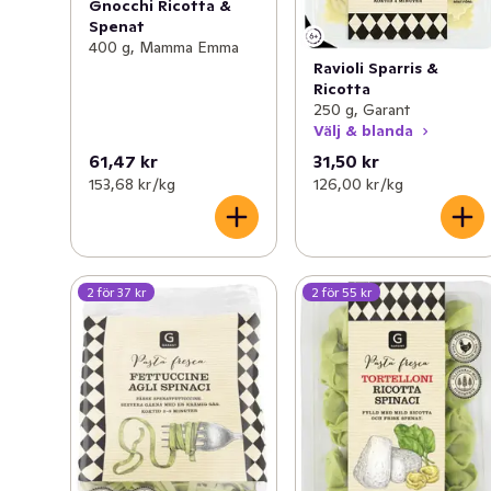
Gnocchi Ricotta &
Spenat
400 g, Mamma Emma
Ravioli Sparris &
Ricotta
250 g, Garant
Välj & blanda
61,47 kr
31,50 kr
153,68 kr /kg
126,00 kr /kg
2 för 37 kr
2 för 55 kr