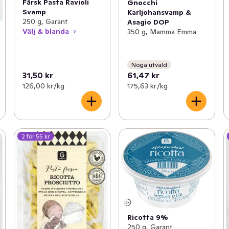
Färsk Pasta Ravioli
Gnocchi
Svamp
Karljohansvamp &
250 g, Garant
Asagio DOP
Välj & blanda
350 g, Mamma Emma
Noga utvald
31,50 kr
61,47 kr
126,00 kr /kg
175,63 kr /kg
2 för 55 kr
Ricotta 9%
250 g, Garant