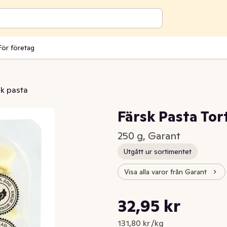
För företag
sk pasta
Färsk Pasta Tor
250 g, Garant
Utgått ur sortimentet
Visa alla varor från Garant
Styckpris: 131,80 kr /kg
32,95 kr
Nuvarande pris är: 32,95 kr
131,80 kr /kg