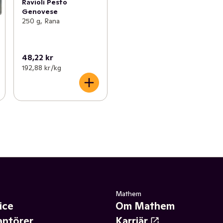
Ravioli Pesto
Genovese
250 g, Rana
48,22 kr
192,88 kr /kg
Mathem
ice
Om Mathem
antörer
Karriär