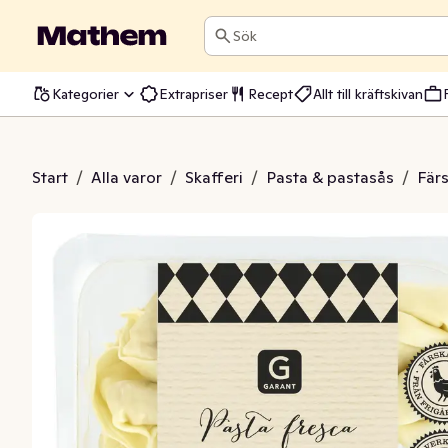
Sök
Kategorier
Extrapriser
Recept
Allt till kräftskivan
 Tortelloni Aubergine
Start
/
Alla varor
/
Skafferi
/
Pasta & pastasås
/
Fär