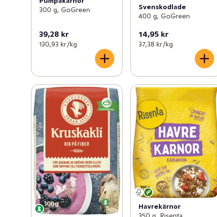
Pumpakärnor
Svenskodlade
300 g, GoGreen
400 g, GoGreen
39,28 kr
14,95 kr
130,93 kr /kg
37,38 kr /kg
Havrekärnor
350 g, Risenta