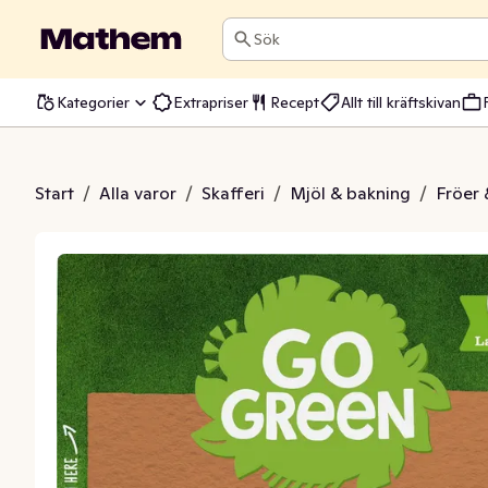
Sök
Kategorier
Extrapriser
Recept
Allt till kräftskivan
yllium Ljust
Start
/
Alla varor
/
Skafferi
/
Mjöl & bakning
/
Fröer 