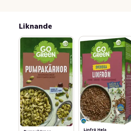
tarm. GoGreen Psyllium är perfekta att ha i smoothien 
eller baka med! 

Liknande
Fiberrika

Packas i Sverige
Linfrö Hela