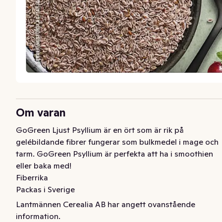
Om varan
GoGreen Ljust Psyllium är en ört som är rik på 
gelébildande fibrer fungerar som bulkmedel i mage och 
tarm. GoGreen Psyllium är perfekta att ha i smoothien 
eller baka med!  

Fiberrika  

Packas i Sverige
Lantmännen Cerealia AB har angett ovanstående
GoGreen Ljust Psyllium är en ört som är rik på 
information.
gelébildande fibrer fungerar som bulkmedel i mage och 