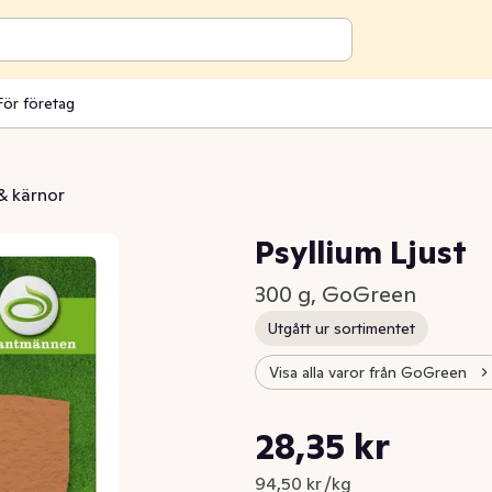
För företag
& kärnor
Psyllium Ljust
300 g, GoGreen
Utgått ur sortimentet
Visa alla varor från GoGreen
Styckpris: 94,50 kr /kg
28,35 kr
Nuvarande pris är: 28,35 kr
94,50 kr /kg