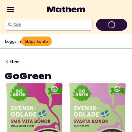
Sök
Logga in
Skapa konto
Hem
GoGreen