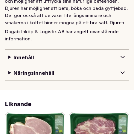
och möjlighet att uttrycka sina naturliga beteenden. 
Djuren har möjlighet att beta, böka och bada gyttjebad. 
Det gör också att de växer lite långsammare och 
smakerna i köttet hinner mogna på ett bra sätt. Djuren 
har också fri tillgång till bra grovfoder som är 
Dagab Inköp & Logistik AB har angett ovanstående
ekologiskt odlat eller KRAV-certifierat, ofta odlat på 
information.
den egna gården. Det innebär odling utan 
bekämpningsmedel och handelsgödsel. Genom att 
Innehåll
köpa Garant ekologiska kött värnar du om en extra god 
djuromsorg och vår miljö!
Näringsinnehåll
Liknande