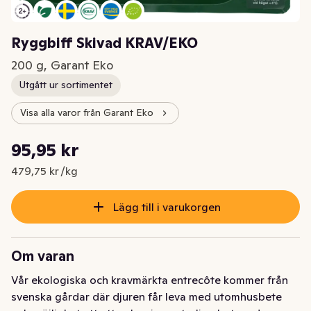
Ryggbiff Skivad KRAV/EKO
200 g, Garant Eko
Utgått ur sortimentet
Visa alla varor från Garant Eko
Styckpris: 479,75 kr /kg
95,95 kr
Nuvarande pris är: 95,95 kr
479,75 kr /kg
Lägg till i varukorgen
Om varan
Vår ekologiska och kravmärkta entrecôte kommer från 
svenska gårdar där djuren får leva med utomhusbete 