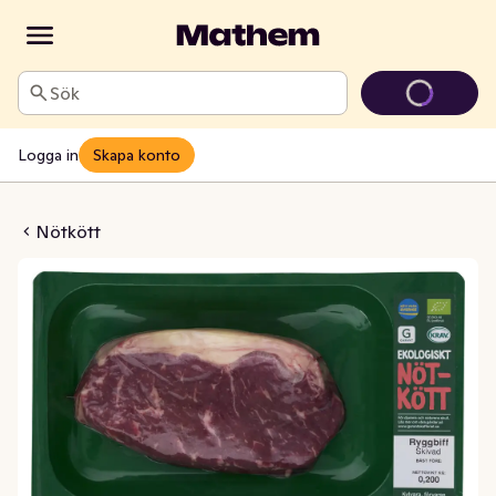
Sök
Logga in
Skapa konto
Skivad KRAV/EKO
Nötkött