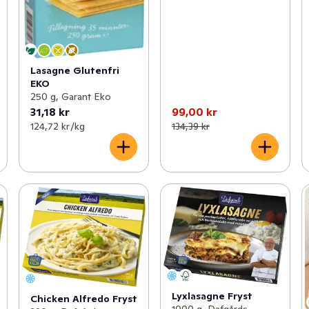
Lasagne Glutenfri
EKO
250 g, Garant Eko
31,18 kr
99,00 kr
124,72 kr /kg
134,39 kr
Lyxlasagne Fryst
Chicken Alfredo Fryst