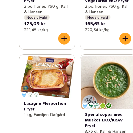
Fryst
Vegetarisk EKO Fryst
2 portioner, 750 g, Kalf
2 portioner, 750 g, Kalf
& Hansen
& Hansen
Noga utvald
Noga utvald
175,09 kr
165,63 kr
233,45 kr /kg
220,84 kr /kg
Lasagne Flerportion
Fryst
Spenatsoppa med
1 kg, Familjen Dafgård
Muskot EKO/KRAV
Fryst
3,75 dl, Kalf & Hansen