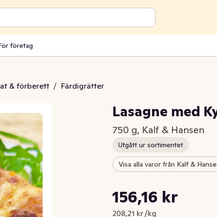
För företag
at & förberett
/
Färdigrätter
Lasagne med Ky
750 g, Kalf & Hansen
Utgått ur sortimentet
Visa alla varor från Kalf & Hans
Styckpris: 208,21 kr /kg
156,16 kr
Nuvarande pris är: 156,16 kr
208,21 kr /kg