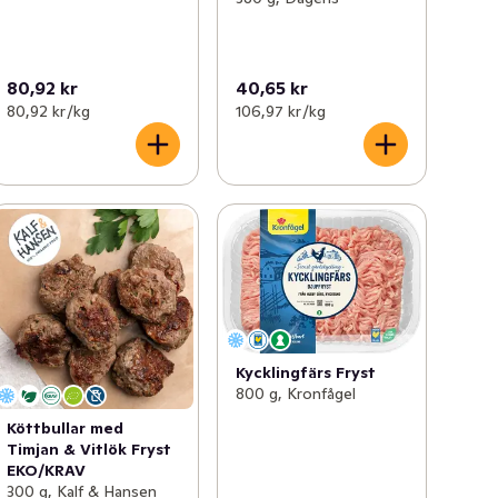
80,92 kr
40,65 kr
80,92 kr /kg
106,97 kr /kg
Kycklingfärs Fryst
800 g, Kronfågel
Köttbullar med
Timjan & Vitlök Fryst
EKO/KRAV
300 g, Kalf & Hansen