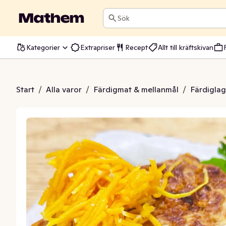
Sök
Kategorier
Extrapriser
Recept
Allt till kräftskivan
ycklingfärs Fryst EKO
Start
/
Alla varor
/
Färdigmat & mellanmål
/
Färdiglag