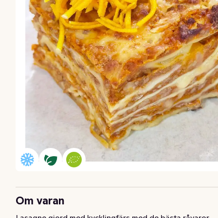
Om varan
Lasagne gjord med kycklingfärs med de bästa råvaror 