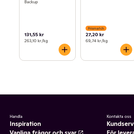
Backup
Prismatch
131,55 kr
27,20 kr
263,10 kr /kg
69,74 kr /kg
Handla
Kontakta oss
Inspiration
Kundserv
Vanliga frågor och svar
För lever