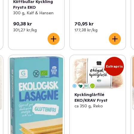
Köttbullar Kyckling
Frysta EKO
300 g, Kalf & Hansen
90,38 kr
70,95 kr
301,27 kr /kg
177,38 kr /kg
Extrapris
Kycklinglårfilé
EKO/KRAV Fryst
ca 350 g, Reko