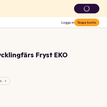
Logga in
Skapa konto
cklingfärs Fryst EKO
en