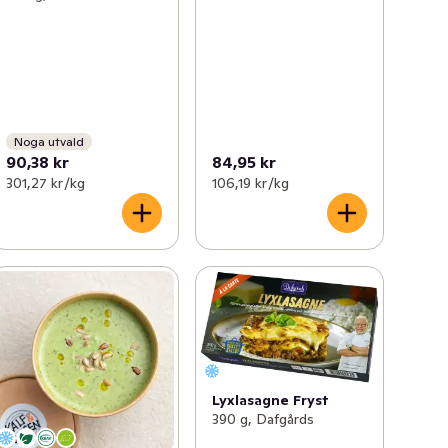
Noga utvald
90,38 kr
84,95 kr
301,27 kr /kg
106,19 kr /kg
Lyxlasagne Fryst
390 g, Dafgårds