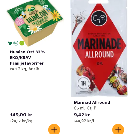
Humlan Ost 33%
EKO/KRAV
Familjefavoriter
ca 1,2 kg, Arla®
Marinad Allround
65 ml, Caj P
149,00 kr
9,42 kr
124,17 kr /kg
144,92 kr /l