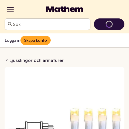
Sök
Logga in
Skapa konto
sparent Micro-LED 90L
Ljusslingor och armaturer