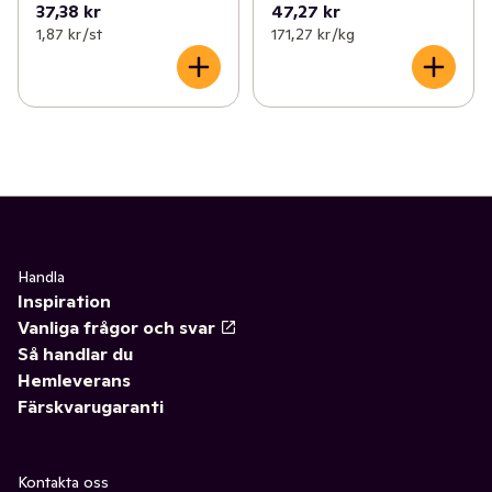
37,38 kr
47,27 kr
1,87 kr /st
171,27 kr /kg
Handla
Inspiration
Vanliga frågor och svar
Så handlar du
Hemleverans
Färskvarugaranti
Kontakta oss