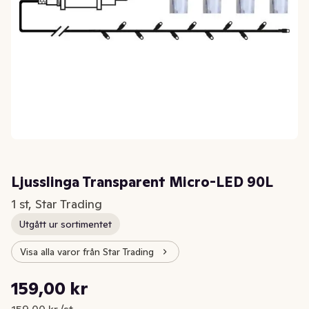
Ljusslinga Transparent Micro-LED 90L
1 st, Star Trading
Utgått ur sortimentet
Visa alla varor från Star Trading
Styckpris: 159,00 kr /st
159,00 kr
Nuvarande pris är: 159,00 kr