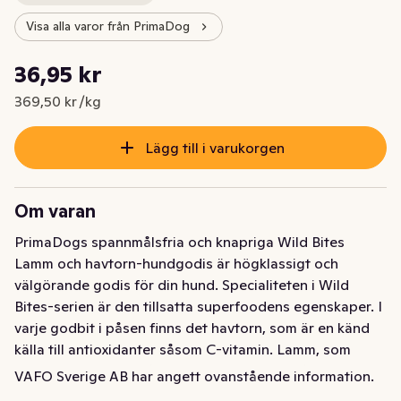
Visa alla varor från PrimaDog
Styckpris: 369,50 kr /kg
36,95 kr
Nuvarande pris är: 36,95 kr
369,50 kr /kg
Lägg till i varukorgen
Om varan
PrimaDogs spannmålsfria och knapriga Wild Bites 
Lamm och havtorn-hundgodis är högklassigt och 
välgörande godis för din hund. Specialiteten i Wild 
Bites-serien är den tillsatta superfoodens egenskaper. I 
varje godbit i påsen finns det havtorn, som är en känd 
källa till antioxidanter såsom C-vitamin. Lamm, som 
använts som huvudråvara, passar ofta också hundar 
VAFO Sverige AB har angett ovanstående information.
med känslig mage.Det fettsnåla och köttrika Wild Bites-