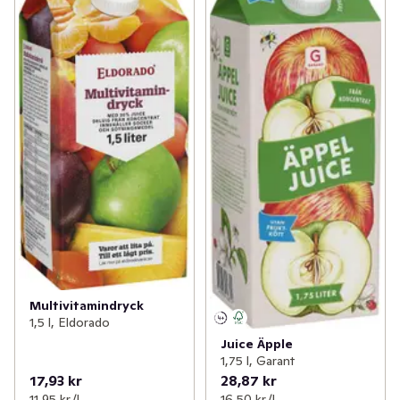
Multivitamindryck
1,5 l, Eldorado
Juice Äpple
1,75 l, Garant
17,93 kr
28,87 kr
11,95 kr /l
16,50 kr /l