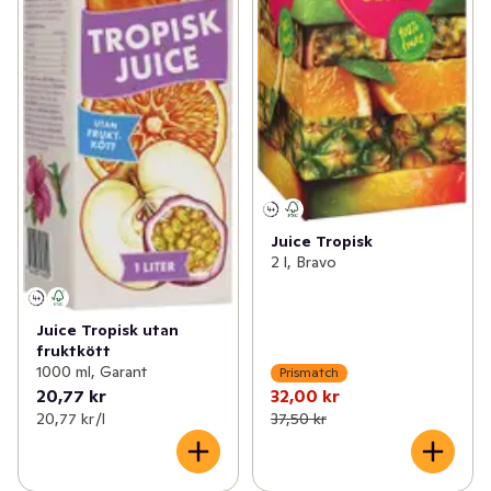
Juice Tropisk
2 l, Bravo
Juice Tropisk utan
fruktkött
1000 ml, Garant
Prismatch
20,77 kr
32,00 kr
20,77 kr /l
37,50 kr