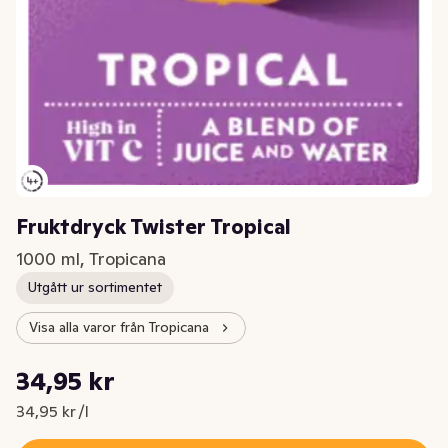
Fruktdryck Twister Tropical
1000 ml, Tropicana
Utgått ur sortimentet
Visa alla varor från Tropicana
Styckpris: 34,95 kr /l
34,95 kr
Nuvarande pris är: 34,95 kr
34,95 kr /l