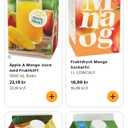
Fruktdryck Mango
Äpple & Mango Juice
Sockerfri
med Fruktkött
1 l, LOWCALY
1000 ml, Kiviks
23,19 kr
16,99 kr
23,19 kr /l
16,99 kr /l