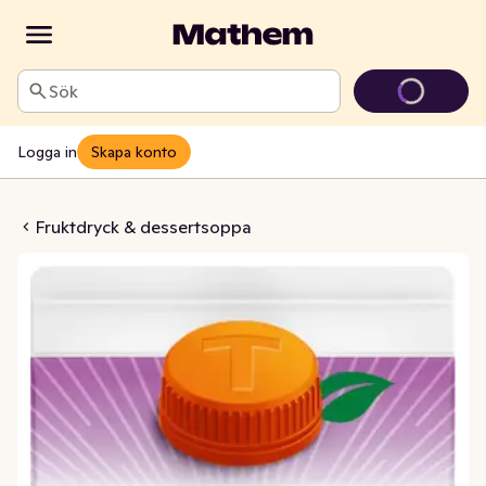
Sök
Logga in
Skapa konto
 Twister Tropical
Fruktdryck & dessertsoppa