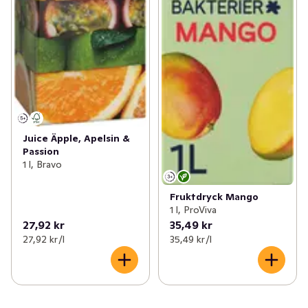
Juice Äpple, Apelsin &
Passion
1 l, Bravo
Fruktdryck Mango
1 l, ProViva
27,92 kr
35,49 kr
27,92 kr /l
35,49 kr /l