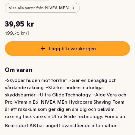
Visa alla varor från NIVEA MEN
Styckpris: 199,75 kr /l
39,95 kr
Nuvarande pris är: 39,95 kr
199,75 kr /l
Lägg till i varukorgen
Om varan
-Skyddar huden mot torrhet  -Ger en behaglig och 
vårdande rakning  -Stärker hudens naturliga 
skyddsbarriär  -Ultra Glide Technology  -Aloe Vera och 
Pro-Vitamin B5  NIVEA MEn Hydrocare Shaving Foam 
är ett rakskum som ger dig en smidig och bekväm 
rakning tack vare sin Ultra Glide Technology. Formulan 
med Aloe Vera och Pro-Vitamin B5 skyddar din hud mot 
Beiersdorf AB har angett ovanstående information.
skärsår, torrhet och irritation samt stödjer hudens 