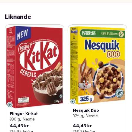
Liknande
Nesquik Duo
Flingor Kitkat
325 g, Nestlé
330 g, Nestlé
44,43 kr
44,43 kr
134,64 kr /kg
136,71 kr /kg