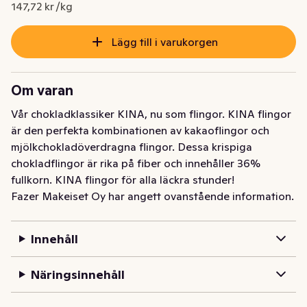
Nuvarande pris är: 47,27 kr
147,72 kr /kg
Lägg till i varukorgen
Om varan
Vår chokladklassiker KINA, nu som flingor. KINA flingor 
är den perfekta kombinationen av kakaoflingor och 
mjölkchokladöverdragna flingor. Dessa krispiga 
chokladflingor är rika på fiber och innehåller 36% 
fullkorn. KINA flingor för alla läckra stunder!
Fazer Makeiset Oy har angett ovanstående information.
Innehåll
Näringsinnehåll