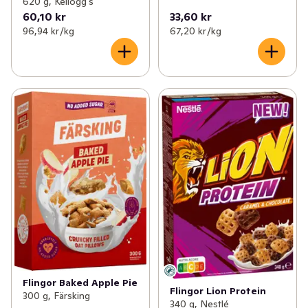
620 g, Kellogg's
60,10 kr
33,60 kr
96,94 kr /kg
67,20 kr /kg
Flingor Baked Apple Pie
Flingor Lion Protein
300 g, Färsking
340 g, Nestlé