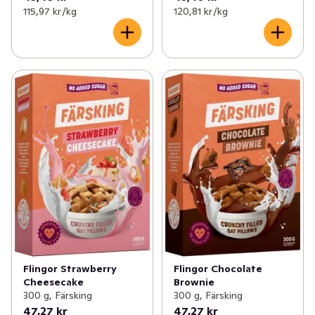
115,97 kr /kg
120,81 kr /kg
Flingor Strawberry
Flingor Chocolate
Cheesecake
Brownie
300 g, Färsking
300 g, Färsking
47,27 kr
47,27 kr