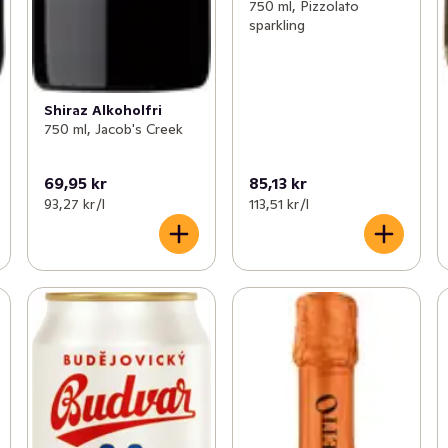
750 ml, Pizzolato
sparkling
Shiraz Alkoholfri
750 ml, Jacob's Creek
69,95 kr
85,13 kr
93,27 kr /l
113,51 kr /l