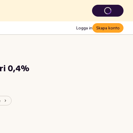
Logga in
Skapa konto
ri 0,4%
e