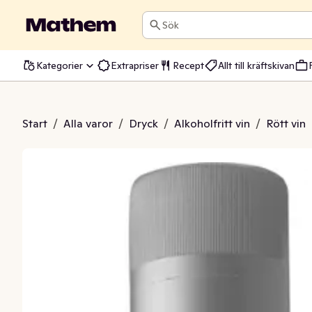
Sök
Kategorier
Extrapriser
Recept
Allt till kräftskivan
 Alkoholfri 0,4%
Start
/
Alla varor
/
Dryck
/
Alkoholfritt vin
/
Rött vin