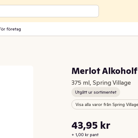
För företag
Merlot Alkoholf
375 ml, Spring Village
Utgått ur sortimentet
Visa alla varor från Spring Villag
Styckpris: 117,20 kr /l
43,95 kr
Nuvarande pris är: 43,95 kr
+ 1,00 kr pant