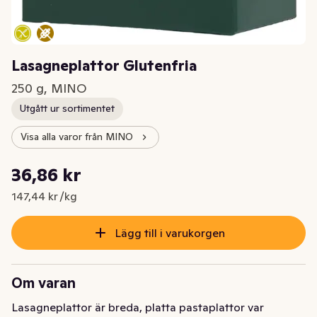
Lasagneplattor Glutenfria
250 g, MINO
Utgått ur sortimentet
Visa alla varor från MINO
Styckpris: 147,44 kr /kg
36,86 kr
Nuvarande pris är: 36,86 kr
147,44 kr /kg
Lägg till i varukorgen
Om varan
Lasagneplattor är breda, platta pastaplattor var 