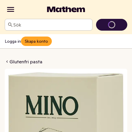
Sök
Logga in
Skapa konto
attor Glutenfria
Glutenfri pasta