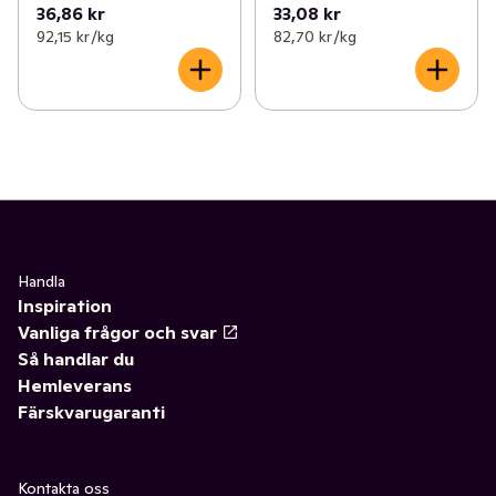
36,86 kr
33,08 kr
92,15 kr /kg
82,70 kr /kg
Handla
Inspiration
Vanliga frågor och svar
Så handlar du
Hemleverans
Färskvarugaranti
Kontakta oss