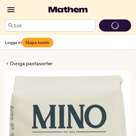
Sök
Logga in
Skapa konto
ecchiette
Övriga pastasorter