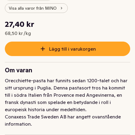
Visa alla varor från MINO
Styckpris: 68,50 kr /kg
27,40 kr
Nuvarande pris är: 27,40 kr
68,50 kr /kg
Lägg till i varukorgen
Om varan
Orecchiette-pasta har funnits sedan 1200-talet och har 
sitt ursprung i Puglia. Denna pastasort tros ha kommit 
till i södra Italien från Provence med Angevinerna, en 
fransk dynasti som spelade en betydande i roll i 
europeisk historia under medeltiden.
Conaxess Trade Sweden AB har angett ovanstående
information.