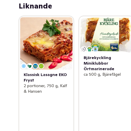
Liknande
• Rosa tvålskum

• Till hår och kropp

• Milt för huden

• Dermatologiskt testad 

• Söt doft av jordgubb

• Vegansk
Bjärekyckling
Miniklubbor
Örtmarinerade
ca 500 g, Bjärefågel
Klassisk Lasagne EKO
Fryst
2 portioner, 750 g, Kalf
& Hansen