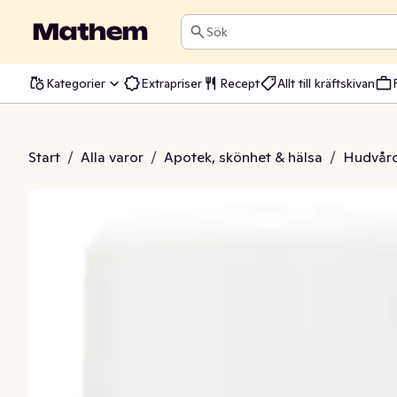
Sök
Kategorier
Extrapriser
Recept
Allt till kräftskivan
ip Body Wash Pink
Start
/
Alla varor
/
Apotek, skönhet & hälsa
/
Hudvår