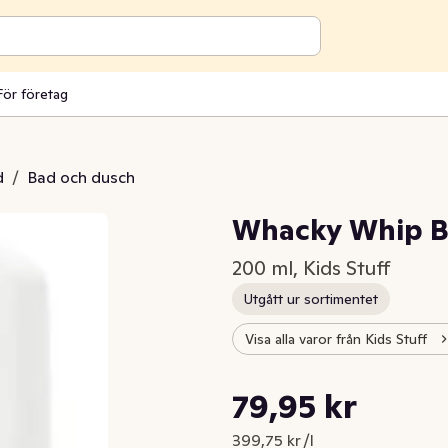
För företag
d
/
Bad och dusch
Whacky Whip B
200 ml, Kids Stuff
Utgått ur sortimentet
Visa alla varor från Kids Stuff
Styckpris: 399,75 kr /l
79,95 kr
Nuvarande pris är: 79,95 kr
399,75 kr /l