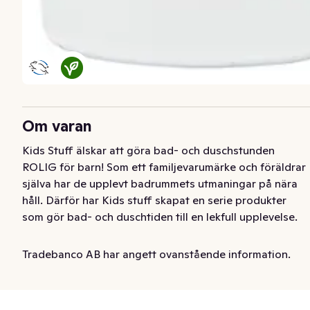
Om varan
Kids Stuff älskar att göra bad- och duschstunden 
ROLIG för barn! Som ett familjevarumärke och föräldrar 
själva har de upplevt badrummets utmaningar på nära 
håll. Därför har Kids stuff skapat en serie produkter 
som gör bad- och duschtiden till en lekfull upplevelse.

Kids Stuff WACKY WHIP HAIR & BODY WASH är en 
Tradebanco AB har angett ovanstående information.
skummande, rosa tvål som doftar ljuvligt av jordgubbar. 
Den är perfekt för både hår och kropp och förvandlar 
dusch- eller badtiden till en rolig stund för de små.
