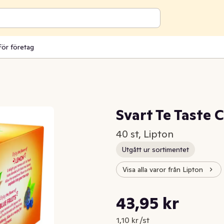
För företag
Svart Te Taste C
40 st, Lipton
Utgått ur sortimentet
Visa alla varor från Lipton
Styckpris: 1,10 kr /st
43,95 kr
Nuvarande pris är: 43,95 kr
1,10 kr /st