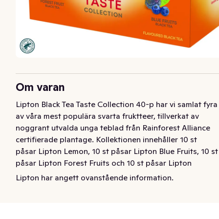
Om varan
Lipton Black Tea Taste Collection 40-p har vi samlat fyra 
av våra mest populära svarta fruktteer, tillverkat av 
noggrant utvalda unga teblad från Rainforest Alliance 
certifierade plantage. Kollektionen innehåller 10 st 
påsar Lipton Lemon, 10 st påsar Lipton Blue Fruits, 10 st 
påsar Lipton Forest Fruits och 10 st påsar Lipton 
Blackcurrant - samtliga tepåsar är i kuvertformat. Låt de 
Lipton har angett ovanstående information.
härliga smakerna i Lipton Lemon, Blue Fruits, Forest 
Fruits och Blackcurrant kittla dina smaklökar när du är 
sugen på ett fruktigt te.