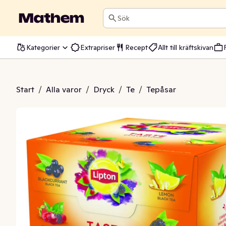
Sök
Kategorier
Extrapriser
Recept
Allt till kräftskivan
 Taste Collection
Start
/
Alla varor
/
Dryck
/
Te
/
Tepåsar