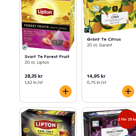
Grönt Te Citrus
20 st, Garant
Svart Te Forest Fruit
20 st, Lipton
28,35 kr
14,95 kr
1,42 kr /st
0,75 kr /st
2 för 25 k