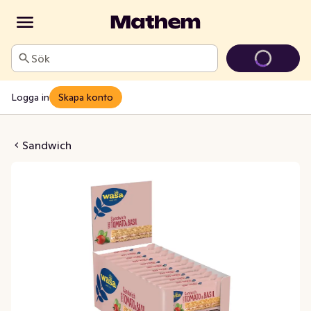
Sök
Logga in
Skapa konto
mato & Basil 24-p
Sandwich