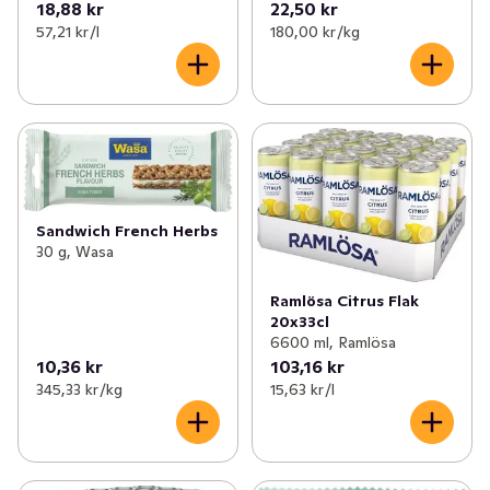
18,88 kr
22,50 kr
57,21 kr /l
180,00 kr /kg
Sandwich French Herbs
30 g, Wasa
Ramlösa Citrus Flak
20x33cl
6600 ml, Ramlösa
10,36 kr
103,16 kr
345,33 kr /kg
15,63 kr /l