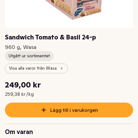
Sandwich Tomato & Basil 24-p
960 g, Wasa
Utgått ur sortimentet
Visa alla varor från Wasa
Styckpris: 259,38 kr /kg
249,00 kr
Nuvarande pris är: 249,00 kr
259,38 kr /kg
Lägg till i varukorgen
Om varan