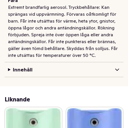
Fara
komplett stylingserie som ger utrymme för din 
Extremt brandfarlig aerosol. Tryckbehållare: Kan
kreativitet, och ger din frisyr perfekt hållbarhet i alla 
sprängas vid uppvärmning. Förvaras oåtkomligt för
situationer. 

barn. Får inte utsättas för värme, heta ytor, gnistor,
öppna lågor och andra antändningskällor. Rökning
Taft Volume hårmousse är en intensivt lyftande produkt 
förbjuden. Spreja inte över öppen låga eller andra
med kollagen som ger dubbel volym utan att tynga ned. 
antändningskällor. Får inte punkteras eller brännas,
För dig som vill ha mycket volym ända från hårroten, 
gäller även tömd behållare. Skyddas från solljus. Får
med ett långvarigt resultat utan att klibba. 

inte utsättas för temperaturer över 50 °C.
Lämnar inga restprodukter. Hjälper till att skydda håret 
Innehåll
både från eventuella skador av hårfön och frisyren mot 
fukt och vind. Passar för fint och tunt hår. Naturlig look. 

Stadga 5/5. 92,7% ingredienser av naturligt ursprung 
inkl vatten. Silicon free formula. Flaska gjord av 
aluminium, av vilket 50% är återvunnen.
Liknande