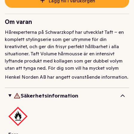
Lägg till i varukorgen
Om varan
Hårexperterna på Schwarzkopf har utvecklat Taft – en 
komplett stylingserie som ger utrymme för din 
kreativitet, och ger din frisyr perfekt hållbarhet i alla 
situationer. Taft Volume hårmousse är en intensivt 
lyftande produkt med kollagen som ger dubbel volym 
utan att tynga ned. För dig som vill ha mycket volym 
ända från hårroten, med ett långvarigt resultat utan att 
Henkel Norden AB har angett ovanstående information.
klibba. Lämnar inga restprodukter. Hjälper till att 
skydda håret både från eventuella skador av hårfön och 
Säkerhetsinformation
frisyren mot fukt och vind. Passar för fint och tunt hår. 
Naturlig look. Stadga 5/5. 92,7% ingredienser av 
naturligt ursprung inkl vatten. Silicon free formula. 
Flaska gjord av aluminium, av vilket 50% är återvunnen.
Hårexperterna på Schwarzkopf har utvecklat Taft – en 