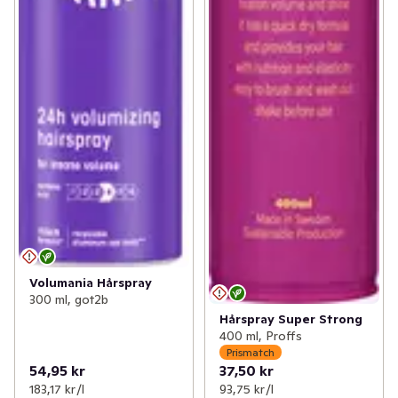
Volumania Hårspray
300 ml, got2b
Hårspray Super Strong
400 ml, Proffs
Prismatch
54,95 kr
37,50 kr
183,17 kr /l
93,75 kr /l