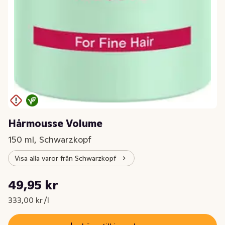
Hårmousse Volume
150 ml, Schwarzkopf
Visa alla varor från Schwarzkopf
Styckpris: 333,00 kr /l
49,95 kr
Nuvarande pris är: 49,95 kr
333,00 kr /l