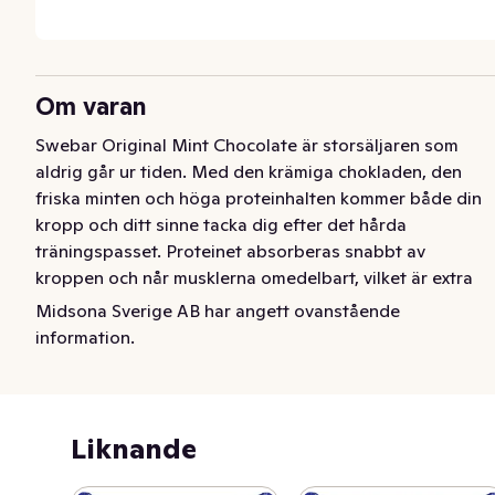
Om varan
Swebar Original Mint Chocolate är storsäljaren som 
aldrig går ur tiden. Med den krämiga chokladen, den 
friska minten och höga proteinhalten kommer både din 
kropp och ditt sinne tacka dig efter det hårda 
träningspasset. Proteinet absorberas snabbt av 
kroppen och når musklerna omedelbart, vilket är extra 
bra för dess reparation och uppbyggnad. Swebar 
Midsona Sverige AB har angett ovanstående
Original Mint Chocolate har ej tillsatta nötter.
information.
Swebar Original Mint Chocolate är storsäljaren som 
aldrig går ur tiden. Med den krämiga chokladen, den 
friska minten och höga proteinhalten kommer både din 
Liknande
kropp och ditt sinne tacka dig efter det hårda 
träningspasset. Proteinet absorberas snabbt av 