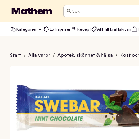
Sök
Kategorier
Extrapriser
Recept
Allt till kräftskivan
bar Mintchoklad
Start
/
Alla varor
/
Apotek, skönhet & hälsa
/
Kost oc