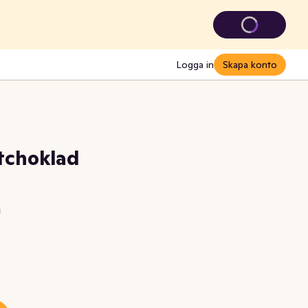
Logga in
Skapa konto
tchoklad