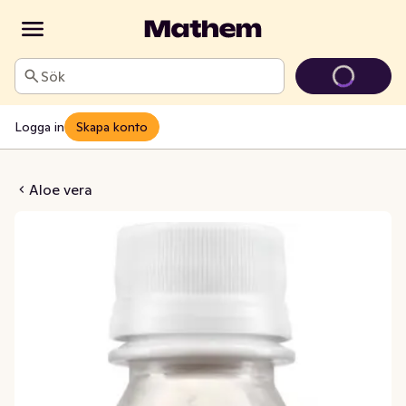
Sök
Logga in
Skapa konto
Vera Original
Aloe vera