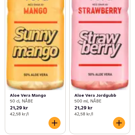
Aloe Vera Mango
Aloe Vera Jordgubb
50 cl, NÅBE
500 ml, NÅBE
21,29 kr
21,29 kr
42,58 kr /l
42,58 kr /l