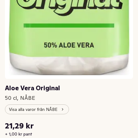
Aloe Vera Original
50 cl, NÅBE
Visa alla varor från NÅBE
Styckpris: 42,58 kr /l
21,29 kr
Nuvarande pris är: 21,29 kr
+ 1,00 kr pant