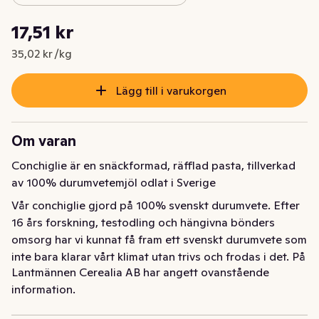
Styckpris: 35,02 kr /kg
17,51 kr
Nuvarande pris är: 17,51 kr
35,02 kr /kg
Lägg till i varukorgen
Om varan
Conchiglie är en snäckformad, räfflad pasta, tillverkad 
av 100% durumvetemjöl odlat i Sverige
Vår conchiglie gjord på 100% svenskt durumvete. Efter 
16 års forskning, testodling och hängivna bönders 
omsorg har vi kunnat få fram ett svenskt durumvete som 
inte bara klarar vårt klimat utan trivs och frodas i det. På 
Lantmännen Cerealia AB har angett ovanstående
våra svenska gårdar har vetet fått mogna långsamt 
information.
under ljumma sommardagar och långa, ljusa nätter. 
Kanske är det därför pastan är så god? Det odlas nu 