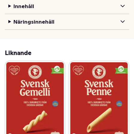
med varsam hand av våra bönder innan det blir till 
Innehåll
conchiglie  i vår alldeles egna pastafabrik i sörmländska 
Järna. Smaklig måltid!
Näringsinnehåll
Liknande