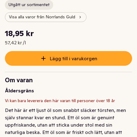
Utgått ur sortimentet
Visa alla varor från Norrlands Guld
Styckpris: 57,42 kr /l
18,95 kr
Nuvarande pris är: 18,95 kr
57,42 kr /l
Lägg till i varukorgen
Om varan
Åldersgräns
Vi kan bara leverera den här varan till personer över 18 år
Det här är ett ljust öl som snabbt släcker törsten, men 
själv stannar kvar en stund. Ett öl som är genuint 
uppfriskande, utan att sticka under stol med sin 
naturliga beska. Ett öl som är friskt och lätt, utan att 