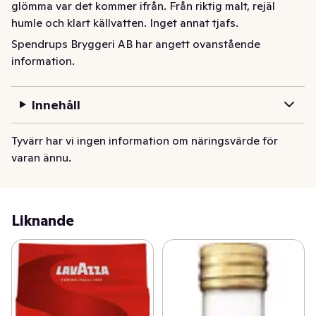
glömma var det kommer ifrån. Från riktig malt, rejäl 
humle och klart källvatten. Inget annat tjafs.

Smaken har en lätt kropp, är maltig och balanseras väl 
Spendrups Bryggeri AB har angett ovanstående
av en mycket utsökt beska.
information.
Innehåll
Tyvärr har vi ingen information om näringsvärde för
varan ännu.
Liknande