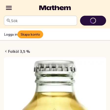
Sök
Logga in
Skapa konto
ager 3,5% EKO
Folköl 3,5 %