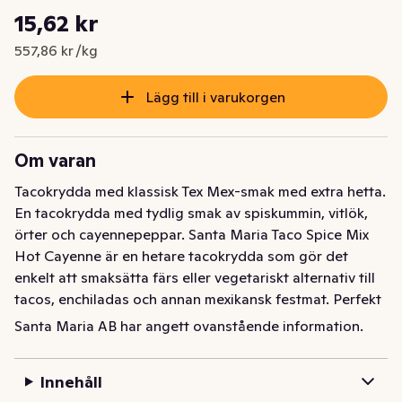
Styckpris: 557,86 kr /kg
15,62 kr
Nuvarande pris är: 15,62 kr
557,86 kr /kg
Lägg till i varukorgen
Om varan
Tacokrydda med klassisk Tex Mex-smak med extra hetta. 
En tacokrydda med tydlig smak av spiskummin, vitlök, 
örter och cayennepeppar. Santa Maria Taco Spice Mix 
Hot Cayenne är en hetare tacokrydda som gör det 
enkelt att smaksätta färs eller vegetariskt alternativ till 
tacos, enchiladas och annan mexikansk festmat. Perfekt 
till fest, kalas och fredagsmys. 

Santa Maria AB har angett ovanstående information.
• Tacokrydda med extra hetta från cayennepeppar

• Gör det enkelt att tillsätta Tex Mex och mexikansk 
Innehåll
smak 
