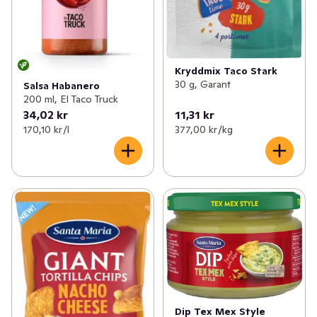
Kryddmix Taco Stark
30 g, Garant
Salsa Habanero
200 ml, El Taco Truck
34,02 kr
11,31 kr
170,10 kr /l
377,00 kr /kg
Dip Tex Mex Style