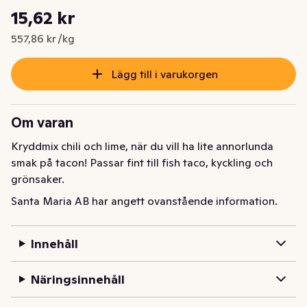
Styckpris: 557,86 kr /kg
15,62 kr
Nuvarande pris är: 15,62 kr
557,86 kr /kg
Lägg till i varukorgen
Om varan
Kryddmix chili och lime, när du vill ha lite annorlunda 
smak på tacon! Passar fint till fish taco, kyckling och 
grönsaker.
Santa Maria AB har angett ovanstående information.
Innehåll
Näringsinnehåll