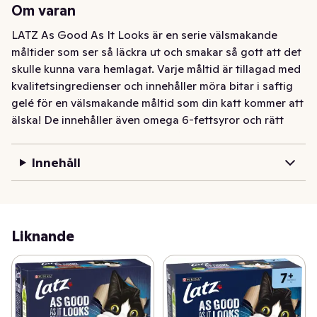
Om varan
LATZ As Good As It Looks är en serie välsmakande 
måltider som ser så läckra ut och smakar så gott att det 
skulle kunna vara hemlagat. Varje måltid är tillagad med 
kvalitetsingredienser och innehåller möra bitar i saftig 
gelé för en välsmakande måltid som din katt kommer att 
älska! De innehåller även omega 6-fettsyror och rätt 
kombination av vitaminer som håller din katt full av 
energi och redo att busa! Måltiderna är fulla av 
Innehåll
hälsosamma godbitar som uppfyller 100 % av din katts 
dagliga behov när de serveras enligt utfodringsguiden. 
Det är inte allt! Dessutom finns LATZ As Good As It 
Looks i ett brett urval av smaker i saftig gelé som 
Liknande
tillfredsställer din katts kärlek för variation. De smakar 
verkligen lika gott som de ser ut! LATZ - helt enkelt 
oemotståndligt!
LATZ As Good As It Looks är en serie välsmakande 
måltider som ser så läckra ut och smakar så gott att det 