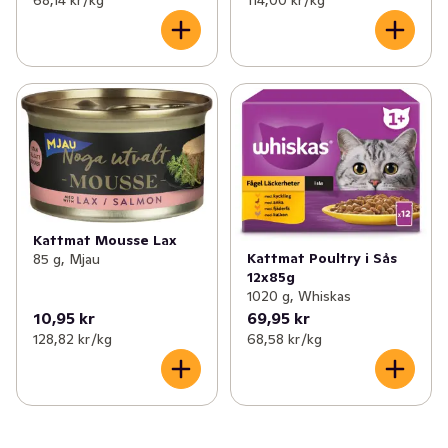
68,14 kr /kg
114,00 kr /kg
Kattmat Mousse Lax
Kattmat Poultry i Sås
85 g, Mjau
12x85g
1020 g, Whiskas
10,95 kr
69,95 kr
128,82 kr /kg
68,58 kr /kg