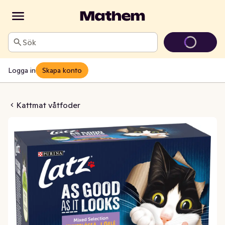
Sök
Logga in
Skapa konto
ng/Torsk/Lax/Oxe i Gelé 12x85g
Kattmat våtfoder