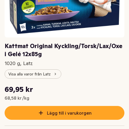
Kattmat Original Kyckling/Torsk/Lax/Oxe
i Gelé 12x85g
1020 g, Latz
Visa alla varor från Latz
Styckpris: 68,58 kr /kg
69,95 kr
Nuvarande pris är: 69,95 kr
68,58 kr /kg
Lägg till i varukorgen