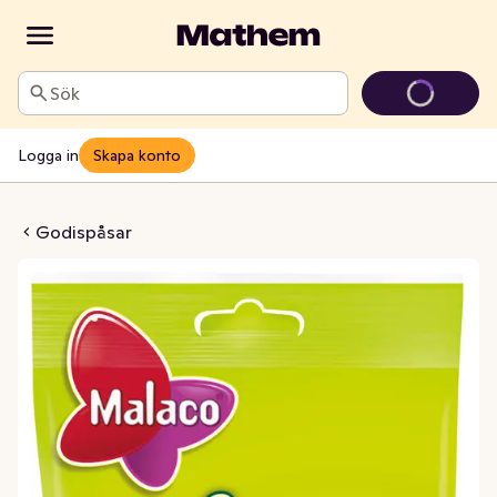
Sök
Logga in
Skapa konto
er Tutti Frutti
Godispåsar