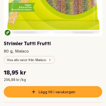
Strimler Tutti Frutti
80 g, Malaco
Visa alla varor från Malaco
Styckpris: 236,88 kr /kg
18,95 kr
Nuvarande pris är: 18,95 kr
236,88 kr /kg
Lägg till i varukorgen