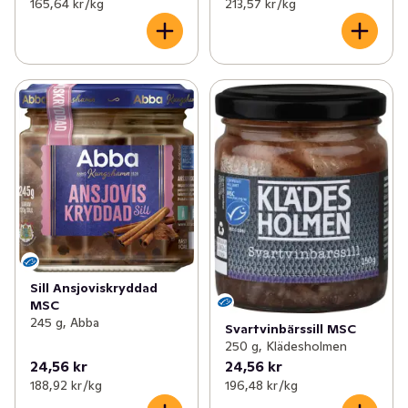
165,64 kr /kg
213,57 kr /kg
Sill Ansjoviskryddad
MSC
245 g, Abba
Svartvinbärssill MSC
250 g, Klädesholmen
24,56 kr
24,56 kr
188,92 kr /kg
196,48 kr /kg