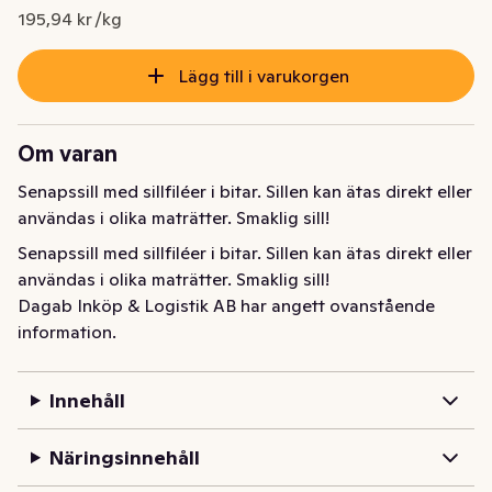
Nuvarande pris är: 20,77 kr
195,94 kr /kg
Lägg till i varukorgen
Om varan
Senapssill med sillfiléer i bitar. Sillen kan ätas direkt eller 
användas i olika maträtter. Smaklig sill!
Senapssill med sillfiléer i bitar. Sillen kan ätas direkt eller 
användas i olika maträtter. Smaklig sill!
Dagab Inköp & Logistik AB har angett ovanstående
information.
Innehåll
Näringsinnehåll