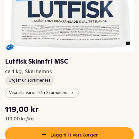
Lutfisk Skinnfri MSC
ca 1 kg, Skärhamns
Utgått ur sortimentet
Visa alla varor från Skärhamns
Styckpris: 119,00 kr /kg
119,00 kr
Nuvarande pris är: 119,00 kr
119,00 kr /kg
Lägg till i varukorgen