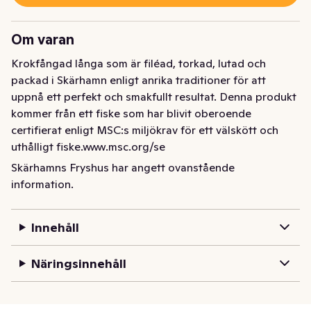
Om varan
Krokfångad långa som är filéad, torkad, lutad och 
packad i Skärhamn enligt anrika traditioner för att 
uppnå ett perfekt och smakfullt resultat. Denna produkt 
kommer från ett fiske som har blivit oberoende 
certifierat enligt MSC:s miljökrav för ett välskött och 
uthålligt fiske.www.msc.org/se

MSC-C-54680
Skärhamns Fryshus har angett ovanstående
information.
Denna produkt kommer från ett fiske som har blivit 
oberoende certifierat enligt MSC:s miljökrav för ett 
välskött och uthålligt fiske.www.msc.org/se

Innehåll
MSC-C-54680
Näringsinnehåll