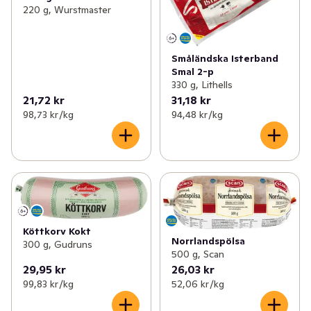
220 g, Wurstmaster
Småländska Isterband
Smal 2-p
330 g, Lithells
21,72 kr
31,18 kr
98,73 kr /kg
94,48 kr /kg
Köttkorv Kokt
Norrlandspölsa
300 g, Gudruns
500 g, Scan
29,95 kr
26,03 kr
99,83 kr /kg
52,06 kr /kg