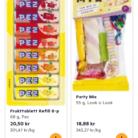
Party Mix
55 g, Look o Look
Frukttablett Refill 8-p
68 g, Pez
20,50 kr
18,88 kr
301,47 kr /kg
343,27 kr /kg