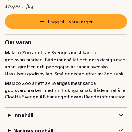
Nuvarande pris är: 7,52 kr
376,00 kr /kg
Lägg till i varukorgen
Om varan
Malaco Zoo är ett av Sveriges mest kända 
godisvarumärken. Både innehållet och dess design med 
apan, giraffen och papegojan är sanna svenska 
klassiker i godishyllan. Små godistabletter av Zoo i ask.
Malaco Zoo är ett av Sveriges mest kända 
godisvarumärken med sin fruktiga smak. Både innehållet 
Cloetta Sverige AB har angett ovanstående information.
och dess design med apan, giraffen och papegojan är 
sanna svenska klassiker i godishyllan. Små Zoo 
godisapor i ask. Godisasken innehåller 20 g. Malaco - 
Innehåll
Lördag hela veckan
Näringsinnehåll