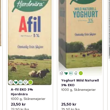
Yoghurt Mild Naturell
3% EKO
A-fil EKO 3%
1000 g, Skånemejerier
Hjordnära
1000 g, Skånemejerier
23,50 kr
25,50 kr
23,50 kr /kg
25,50 kr /kg