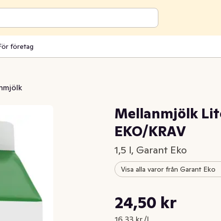
För företag
nmjölk
Mellanmjölk Lit
EKO/KRAV
1,5 l, Garant Eko
Visa alla varor från Garant Eko
Styckpris: 16,33 kr /l
24,50 kr
Nuvarande pris är: 24,50 kr
16,33 kr /l