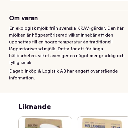
Om varan
En ekologisk mjölk från svenska KRAV-gårdar. Den här 
mjölken är högpastöriserad vilket innebär att den 
upphettas till en högre temperatur än traditionell 
lågpastöriserad mjölk. Detta för att förlänga 
hållbarheten, vilket även ger en något mer gräddig och 
fyllig smak.
Dagab Inköp & Logistik AB har angett ovanstående
Ekologisk mellanmjölk med längre hållbarhet. Från 
information.
Svenska gårdar. Fetthalt 1,5%. 1,5 liter.
Liknande