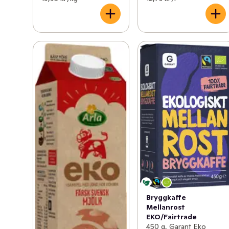
Bryggkaffe
Mellanrost
EKO/Fairtrade
450 g, Garant Eko