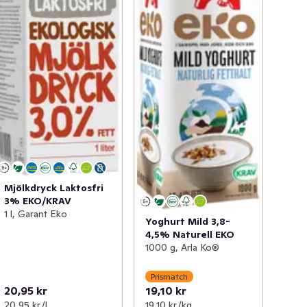
Mjölkdryck Laktosfri
3% EKO/KRAV
1 l, Garant Eko
Yoghurt Mild 3,8-
4,5% Naturell EKO
1000 g, Arla Ko®
Prismatch
20,95 kr
19,10 kr
20,95 kr /l
19,10 kr /kg