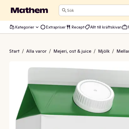
Sök
Kategorier
Extrapriser
Recept
Allt till kräftskivan
gre Hållbarhet 1.5% EKO/KRAV
Start
/
Alla varor
/
Mejeri, ost & juice
/
Mjölk
/
Mella