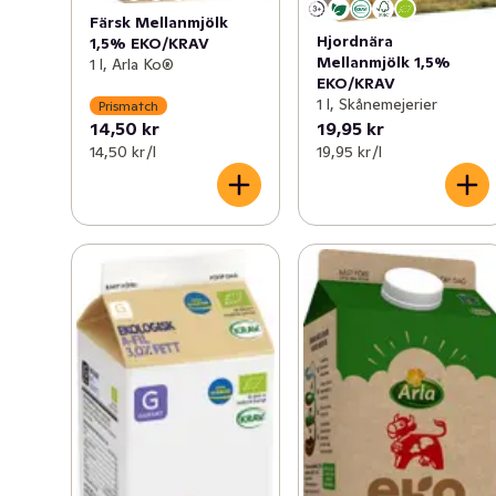
Färsk Mellanmjölk
Hjordnära
1,5% EKO/KRAV
Mellanmjölk 1,5%
1 l, Arla Ko®
EKO/KRAV
1 l, Skånemejerier
Prismatch
14,50 kr
19,95 kr
14,50 kr /l
19,95 kr /l