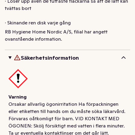
· Löser upp även de tuffaste fläckarna så att de lätt kan 
tvättas bort

· Skinande ren disk varje gång

RB Hygiene Home Nordic A/S, filial har angett
Få skinande ren disk varje gång med vårt Finish Classic 
ovanstående information.
maskindiskmedel. Diskmaskinspulvret klarar allt ifrån 
lasagnerester och frukostskålar till smutsiga krukor - 
Säkerhetsinformation
och försäkrar dig om ett skinande resultat varje gång. 
Använd Finish Classic maskindiskmedel med Finish Salt 
och Finish Spolglans för ett enastående resultat.
Finish Classic Maskindiskpulver

-	2 x Power Actions

Varning
-	Fördisk-funktion

Orsakar allvarlig ögonirritation Ha förpackningen
-	Kraftfull rengöring

eller etiketten till hands om du måste söka läkarvård.
-	EU Ecolabel

Förvaras oåtkomligt för barn. VID KONTAKT MED
-	Parfymfri

ÖGONEN: Skölj försiktigt med vatten i flera minuter.
Upplev en klassisk renhet varje gång med Finish Classic 
Ta ur eventuella kontaktlinser om det går lätt.
diskmedelspulver som får din disk att skina. Från 