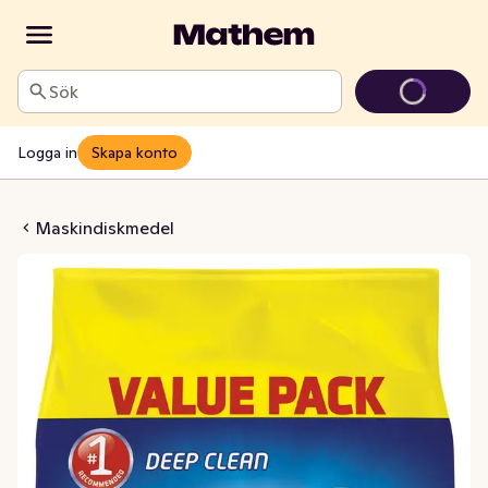
Sök
Logga in
Skapa konto
skpulver Classic
Maskindiskmedel