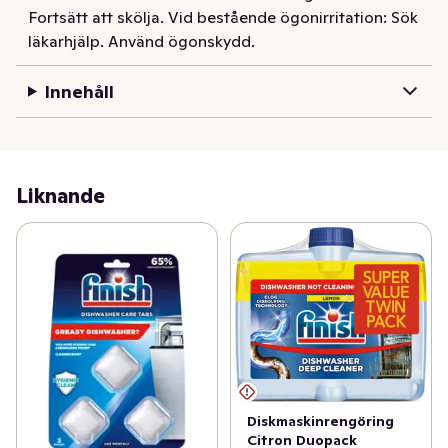
Fortsätt att skölja. Vid bestående ögonirritation: Sök
fastbränd lasagne till smutsiga pannor, vår Finish 
läkarhjälp. Använd ögonskydd.
Classic Pulver hjälper dig att få dem rena. För ett 
optimalt resultat, använd våra Finish Pulver tillsammans 
Innehåll
med Finish Salt och Finish Spolglans.
Liknande
Diskmaskinrengöring
Citron Duopack