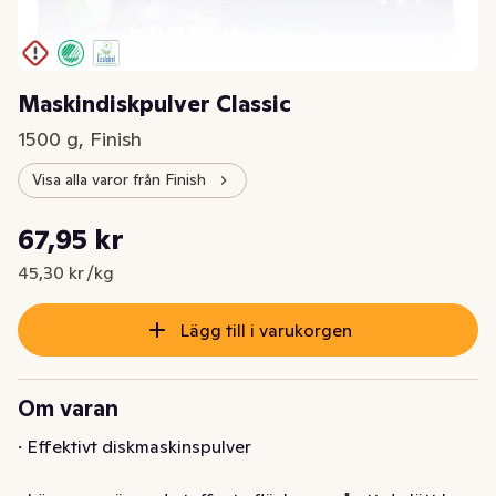
Maskindiskpulver Classic
1500 g, Finish
Visa alla varor från Finish
Styckpris: 45,30 kr /kg
67,95 kr
Nuvarande pris är: 67,95 kr
45,30 kr /kg
Lägg till i varukorgen
Om varan
· Effektivt diskmaskinspulver
