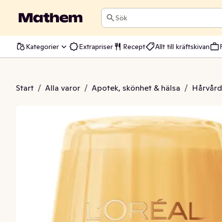
Sök
Kategorier
Extrapriser
Recept
Allt till kräftskivan
 Anti-Breakage
Start
/
Alla varor
/
Apotek, skönhet & hälsa
/
Hårvård