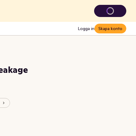
Logga in
Skapa konto
eakage