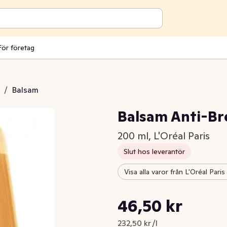
För företag
/
Balsam
Balsam Anti-Br
200 ml, L'Oréal Paris
Slut hos leverantör
Visa alla varor från L'Oréal Paris
Styckpris: 232,50 kr /l
46,50 kr
Nuvarande pris är: 46,50 kr
232,50 kr /l