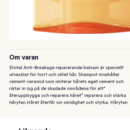
Om varan
Elvital Anti-Breakage reparerande balsam är speciellt 
utvecklat för torrt och slitet hår. Shampot innehåller 
cement-ceramid som imiterar hårets eget cement och 
riktar in sig på de skadade områdena för att* 
återuppbygga och reparera håret* reparera och stärka 
hårytan.Håret återfår sin smidighet och styrka. Hårytan 
blir slät och glansfull och färre hårstrån bryts av. Håret 
blir lätt att reda ut.
Elvital Anti-Breakage reparerande balsam är speciellt 